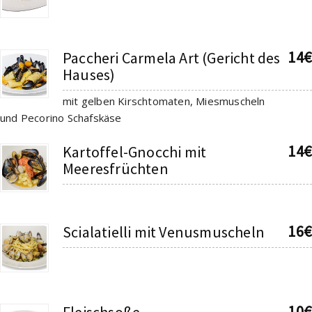
14€
Paccheri Carmela Art (Gericht des
Hauses)
mit gelben Kirschtomaten, Miesmuscheln
und Pecorino Schafskäse
14€
Kartoffel-Gnocchi mit
Meeresfrüchten
16€
Scialatielli mit Venusmuscheln
10€
Fleischsoße