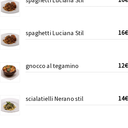
16€
spaghetti Luciana Stil
12€
gnocco al tegamino
14€
scialatielli Nerano stil