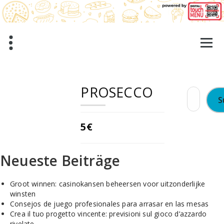
Zum
Inhalt
springen
PROSECCO
Suchen
nach:
5€
Neueste Beiträge
Groot winnen: casinokansen beheersen voor uitzonderlijke
winsten
Consejos de juego profesionales para arrasar en las mesas
Crea il tuo progetto vincente: previsioni sul gioco d’azzardo
rivelate