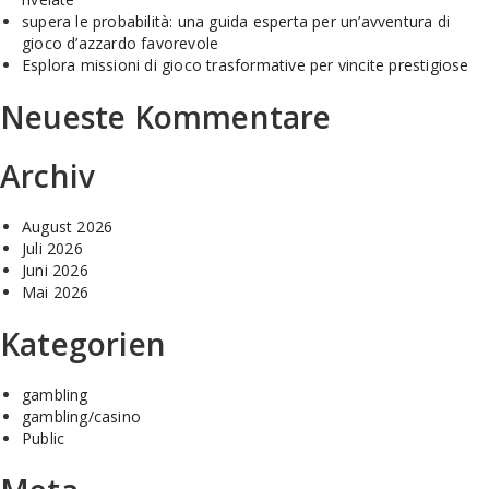
supera le probabilità: una guida esperta per un’avventura di
gioco d’azzardo favorevole
Esplora missioni di gioco trasformative per vincite prestigiose
Neueste Kommentare
Archiv
August 2026
Juli 2026
Juni 2026
Mai 2026
Kategorien
gambling
gambling/casino
Public