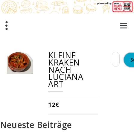
Zum
Inhalt
springen
KLEINE
Suchen
KRAKEN
nach:
NACH
LUCIANA
ART
12€
Neueste Beiträge