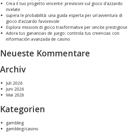
Crea il tuo progetto vincente: previsioni sul gioco d’azzardo
rivelate
supera le probabilità: una guida esperta per un’avventura di
gioco d’azzardo favorevole
Esplora missioni di gioco trasformative per vincite prestigiose
Adora tus ganancias de juego: controla tus creencias con
información avanzada de casino
Neueste Kommentare
Archiv
Juli 2026
Juni 2026
Mai 2026
Kategorien
gambling
gambling/casino