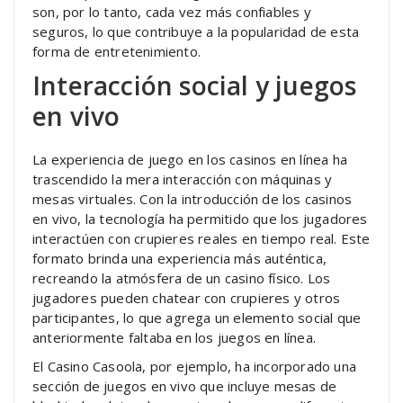
son, por lo tanto, cada vez más confiables y
seguros, lo que contribuye a la popularidad de esta
forma de entretenimiento.
Interacción social y juegos
en vivo
La experiencia de juego en los casinos en línea ha
trascendido la mera interacción con máquinas y
mesas virtuales. Con la introducción de los casinos
en vivo, la tecnología ha permitido que los jugadores
interactúen con crupieres reales en tiempo real. Este
formato brinda una experiencia más auténtica,
recreando la atmósfera de un casino físico. Los
jugadores pueden chatear con crupieres y otros
participantes, lo que agrega un elemento social que
anteriormente faltaba en los juegos en línea.
El Casino Casoola, por ejemplo, ha incorporado una
sección de juegos en vivo que incluye mesas de