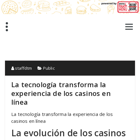
Salta
al
contenuto
staffdtm
Public
La tecnología transforma la
experiencia de los casinos en
línea
La tecnología transforma la experiencia de los
casinos en línea
La evolución de los casinos