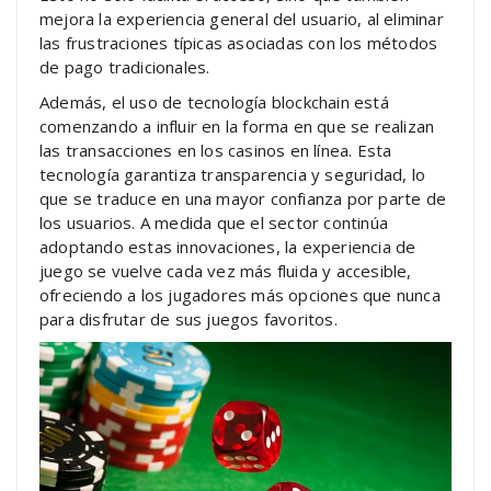
mejora la experiencia general del usuario, al eliminar
las frustraciones típicas asociadas con los métodos
de pago tradicionales.
Además, el uso de tecnología blockchain está
comenzando a influir en la forma en que se realizan
las transacciones en los casinos en línea. Esta
tecnología garantiza transparencia y seguridad, lo
que se traduce en una mayor confianza por parte de
los usuarios. A medida que el sector continúa
adoptando estas innovaciones, la experiencia de
juego se vuelve cada vez más fluida y accesible,
ofreciendo a los jugadores más opciones que nunca
para disfrutar de sus juegos favoritos.