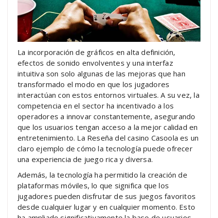
La incorporación de gráficos en alta definición,
efectos de sonido envolventes y una interfaz
intuitiva son solo algunas de las mejoras que han
transformado el modo en que los jugadores
interactúan con estos entornos virtuales. A su vez, la
competencia en el sector ha incentivado a los
operadores a innovar constantemente, asegurando
que los usuarios tengan acceso a la mejor calidad en
entretenimiento. La Reseña del casino Casoola es un
claro ejemplo de cómo la tecnología puede ofrecer
una experiencia de juego rica y diversa.
Además, la tecnología ha permitido la creación de
plataformas móviles, lo que significa que los
jugadores pueden disfrutar de sus juegos favoritos
desde cualquier lugar y en cualquier momento. Esto
ha ampliado significativamente la base de usuarios,