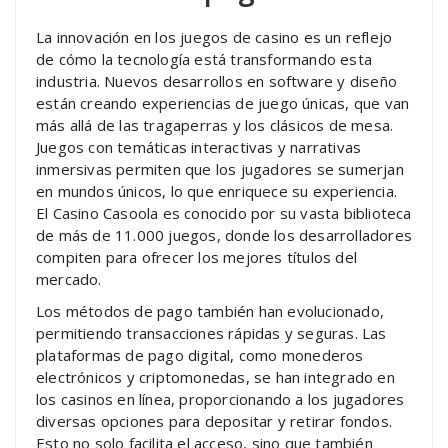
La innovación en los juegos de casino es un reflejo
de cómo la tecnología está transformando esta
industria. Nuevos desarrollos en software y diseño
están creando experiencias de juego únicas, que van
más allá de las tragaperras y los clásicos de mesa.
Juegos con temáticas interactivas y narrativas
inmersivas permiten que los jugadores se sumerjan
en mundos únicos, lo que enriquece su experiencia.
El Casino Casoola es conocido por su vasta biblioteca
de más de 11.000 juegos, donde los desarrolladores
compiten para ofrecer los mejores títulos del
mercado.
Los métodos de pago también han evolucionado,
permitiendo transacciones rápidas y seguras. Las
plataformas de pago digital, como monederos
electrónicos y criptomonedas, se han integrado en
los casinos en línea, proporcionando a los jugadores
diversas opciones para depositar y retirar fondos.
Esto no solo facilita el acceso, sino que también