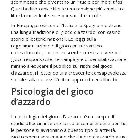
scommesse che diventano un rituale per molti tifosi.
Questa dicotomia riflette una tensione più ampia tra
libertà individuale e responsabilità sociale.
In Europa, paesi come l’Italia e la Spagna mostrano
una lunga tradizione di gioco d’azzardo, con casinò
storici e lotterie nazionali. Le leggi sulla
regolamentazione e il gioco online variano
notevolmente, con un crescente interesse verso il
gioco responsabile. Le campagne di sensibilizzazione
mirano a educare il pubblico sui rischi del gioco
d’azzardo, riflettendo una crescente consapevolezza
sociale sulla necessità di un approccio equilibrato.
Psicologia del gioco
d’azzardo
La psicologia del gioco d’azzardo è un campo di
studio affascinante che cerca di comprendere perché
le persone si avvicinano a questo tipo di attività.
Molti esperti sostengono che il gioco d’azzardo attivi