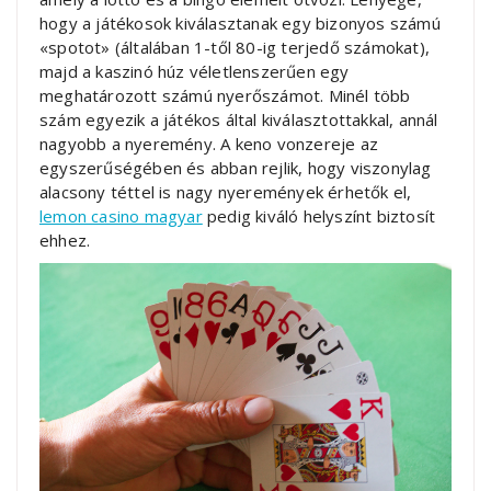
hogy a játékosok kiválasztanak egy bizonyos számú
«spotot» (általában 1-től 80-ig terjedő számokat),
majd a kaszinó húz véletlenszerűen egy
meghatározott számú nyerőszámot. Minél több
szám egyezik a játékos által kiválasztottakkal, annál
nagyobb a nyeremény. A keno vonzereje az
egyszerűségében és abban rejlik, hogy viszonylag
alacsony téttel is nagy nyeremények érhetők el,
lemon casino magyar
pedig kiváló helyszínt biztosít
ehhez.