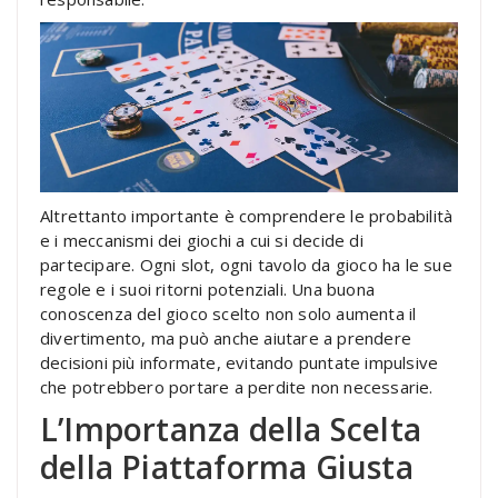
Altrettanto importante è comprendere le probabilità
e i meccanismi dei giochi a cui si decide di
partecipare. Ogni slot, ogni tavolo da gioco ha le sue
regole e i suoi ritorni potenziali. Una buona
conoscenza del gioco scelto non solo aumenta il
divertimento, ma può anche aiutare a prendere
decisioni più informate, evitando puntate impulsive
che potrebbero portare a perdite non necessarie.
L’Importanza della Scelta
della Piattaforma Giusta