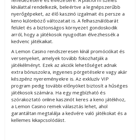
felfedezésére és élvezésére. A platform széles
kínálattal rendelkezik, beleértve a legnépszerűbb
nyerőgépeket, az élő kaszinó izgalmait és persze a
keno különböző változatait is. A felhasználóbarát
felület és a biztonságos környezet gondoskodik
arról, hogy a játékosok nyugodtan élvezhessék a
kedvenc játékaikat.
A Lemon Casino rendszeresen kínál promóciókat és
versenyeket, amelyek tovább fokozhatják a
játékélményt. Ezek az akciók lehetőséget adnak
extra bónuszokra, ingyenes pörgetésekre vagy akár
készpénz nyereményekre is. Az exkluzív VIP
program pedig további előnyöket biztosít a hűséges
játékosok számára. Ha egy megbízható és
szórakoztató online kaszinót keres a keno játékhoz,
a Lemon Casino remek választás lehet, ahol
garantáltan megtalálja a kedvére való játékokat és a
kellemes kikapcsolódást.