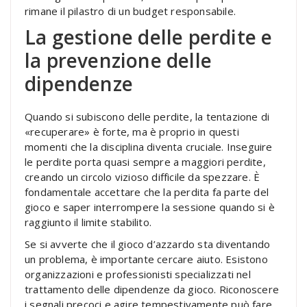
rimane il pilastro di un budget responsabile.
La gestione delle perdite e
la prevenzione delle
dipendenze
Quando si subiscono delle perdite, la tentazione di
«recuperare» è forte, ma è proprio in questi
momenti che la disciplina diventa cruciale. Inseguire
le perdite porta quasi sempre a maggiori perdite,
creando un circolo vizioso difficile da spezzare. È
fondamentale accettare che la perdita fa parte del
gioco e saper interrompere la sessione quando si è
raggiunto il limite stabilito.
Se si avverte che il gioco d’azzardo sta diventando
un problema, è importante cercare aiuto. Esistono
organizzazioni e professionisti specializzati nel
trattamento delle dipendenze da gioco. Riconoscere
i segnali precoci e agire tempestivamente può fare