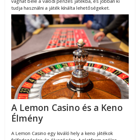
vághat bele a valódi pénzes játékba, és jobban ki
tudja használni a játék kínálta lehetőségeket.
A Lemon Casino és a Keno
Élmény
A Lemon Casino egy kiváló hely a keno játékok