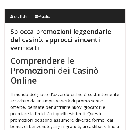
staffdtm
Public
Sblocca promozioni leggendarie
del casinò: approcci vincenti
verificati
Comprendere le
Promozioni dei Casinò
Online
Il mondo del gioco d’azzardo online è costantemente
arricchito da un’ampia varietà di promozioni e
offerte, pensate per attrarre nuovi giocatori e
premiare la fedeltà di quelli esistenti. Queste
promozioni possono assumere diverse forme, dai
bonus di benvenuto, ai giri gratuiti, ai cashback, fino a