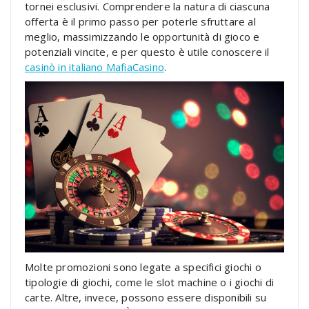
tornei esclusivi. Comprendere la natura di ciascuna
offerta è il primo passo per poterle sfruttare al
meglio, massimizzando le opportunità di gioco e
potenziali vincite, e per questo è utile conoscere il
casinò in italiano MafiaCasino
.
Molte promozioni sono legate a specifici giochi o
tipologie di giochi, come le slot machine o i giochi di
carte. Altre, invece, possono essere disponibili su