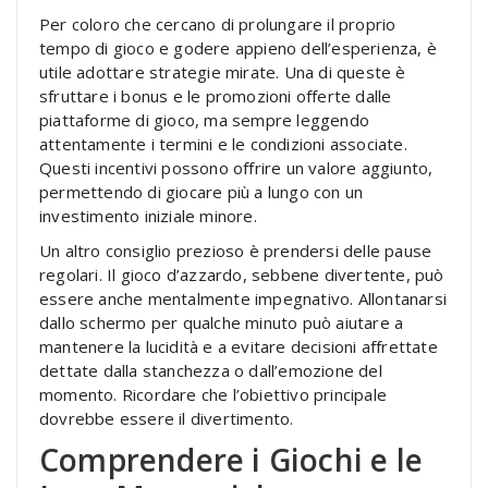
Per coloro che cercano di prolungare il proprio
tempo di gioco e godere appieno dell’esperienza, è
utile adottare strategie mirate. Una di queste è
sfruttare i bonus e le promozioni offerte dalle
piattaforme di gioco, ma sempre leggendo
attentamente i termini e le condizioni associate.
Questi incentivi possono offrire un valore aggiunto,
permettendo di giocare più a lungo con un
investimento iniziale minore.
Un altro consiglio prezioso è prendersi delle pause
regolari. Il gioco d’azzardo, sebbene divertente, può
essere anche mentalmente impegnativo. Allontanarsi
dallo schermo per qualche minuto può aiutare a
mantenere la lucidità e a evitare decisioni affrettate
dettate dalla stanchezza o dall’emozione del
momento. Ricordare che l’obiettivo principale
dovrebbe essere il divertimento.
Comprendere i Giochi e le