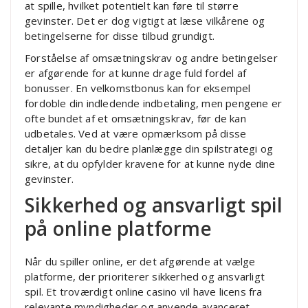
at spille, hvilket potentielt kan føre til større
gevinster. Det er dog vigtigt at læse vilkårene og
betingelserne for disse tilbud grundigt.
Forståelse af omsætningskrav og andre betingelser
er afgørende for at kunne drage fuld fordel af
bonusser. En velkomstbonus kan for eksempel
fordoble din indledende indbetaling, men pengene er
ofte bundet af et omsætningskrav, før de kan
udbetales. Ved at være opmærksom på disse
detaljer kan du bedre planlægge din spilstrategi og
sikre, at du opfylder kravene for at kunne nyde dine
gevinster.
Sikkerhed og ansvarligt spil
på online platforme
Når du spiller online, er det afgørende at vælge
platforme, der prioriterer sikkerhed og ansvarligt
spil. Et troværdigt online casino vil have licens fra
relevante myndigheder og anvende avanceret