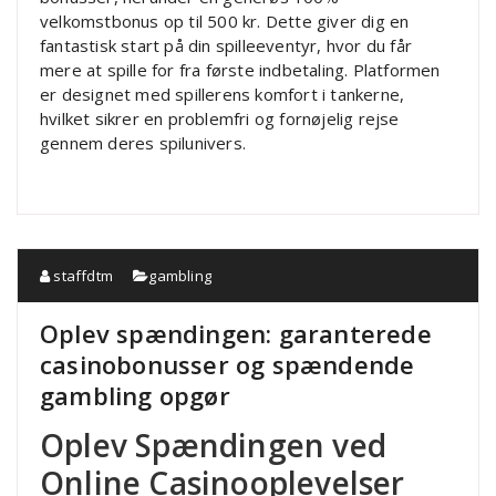
velkomstbonus op til 500 kr. Dette giver dig en
fantastisk start på din spilleeventyr, hvor du får
mere at spille for fra første indbetaling. Platformen
er designet med spillerens komfort i tankerne,
hvilket sikrer en problemfri og fornøjelig rejse
gennem deres spilunivers.
staffdtm
gambling
Oplev spændingen: garanterede
casinobonusser og spændende
gambling opgør
Oplev Spændingen ved
Online Casinooplevelser