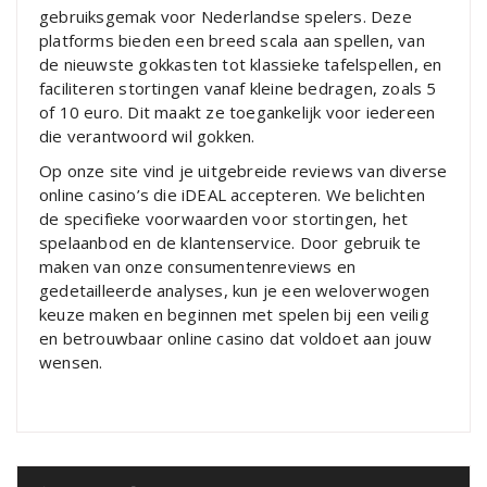
gebruiksgemak voor Nederlandse spelers. Deze
platforms bieden een breed scala aan spellen, van
de nieuwste gokkasten tot klassieke tafelspellen, en
faciliteren stortingen vanaf kleine bedragen, zoals 5
of 10 euro. Dit maakt ze toegankelijk voor iedereen
die verantwoord wil gokken.
Op onze site vind je uitgebreide reviews van diverse
online casino’s die iDEAL accepteren. We belichten
de specifieke voorwaarden voor stortingen, het
spelaanbod en de klantenservice. Door gebruik te
maken van onze consumentenreviews en
gedetailleerde analyses, kun je een weloverwogen
keuze maken en beginnen met spelen bij een veilig
en betrouwbaar online casino dat voldoet aan jouw
wensen.