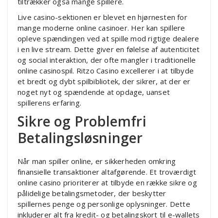
tiltrækker også mange spillere.
Live casino-sektionen er blevet en hjørnesten for
mange moderne online casinoer. Her kan spillere
opleve spændingen ved at spille mod rigtige dealere
i en live stream. Dette giver en følelse af autenticitet
og social interaktion, der ofte mangler i traditionelle
online casinospil. Ritzo Casino excellerer i at tilbyde
et bredt og dybt spilbibliotek, der sikrer, at der er
noget nyt og spændende at opdage, uanset
spillerens erfaring.
Sikre og Problemfri
Betalingsløsninger
Når man spiller online, er sikkerheden omkring
finansielle transaktioner altafgørende. Et troværdigt
online casino prioriterer at tilbyde en række sikre og
pålidelige betalingsmetoder, der beskytter
spillernes penge og personlige oplysninger. Dette
inkluderer alt fra kredit- og betalingskort til e-wallets