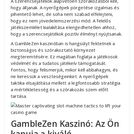
A szerencsejátékok alapvetően szórakozásból kell,
hogy álljanak. A nyerőgépek pörgetése izgalmas és
pihentető lehet, de soha nem szabad elfelejteni,
hogy ez nem jövedelemszerzési mód. A felelős
játékszemlélet kialakítása elengedhetetlen ahhoz,
hogy a szerencsejátékok pozitív élményt nyújtsanak.
A GambleZen kaszinóban is hangsúlyt fektetnek a
biztonságos és szórakoztató környezet
megteremtésére. Ez magában foglalja a játékosok
védelmét és a tudatos játékelv támogatását.
Fontos, hogy felismerjük, mikor kell abbahagyni, és
ne keressük a veszteségeinket. A nyerőgépek
taktika elsajátítása mellett a legfontosabb stratégia
a mértékletesség és a szórakozás szem előtt
tartása.
GambleZen Kaszinó: Az Ön
kapuja a kiváló