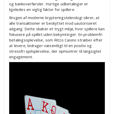
og bankoverførsler. Hurtige udbetalinger er
ligeledes en vigtig faktor for spillere.
Brugen af moderne krypteringsteknologi sikrer, at
alle transaktioner er beskyttet mod uautoriseret
adgang. Dette skaber et trygt miljø, hvor spillere kan
fokusere på spillet uden bekymringer. En problemfri
betalingsoplevelse, som Ritzo Casino stræber efter
at levere, bidrager væsentligt til en positiv og
stressfri spiloplevelse, der opmuntrer til langsigtet
engagement.