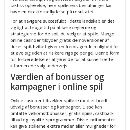
taktisk oplevelse, hvor spillerens beslutninger kan
have en direkte indflydelse på resultatet.
For at navigere succesfuldt i dette landskab er det
vigtigt at bruge tid på at lære reglerne og
strategierne for de spil, du vælger at spille. Mange
online casinoer tilbyder gratis demoversioner af
deres spil, hvilket giver en fremragende mulighed for
at øve sig uden at risikere rigtige penge. Denne form
for forberedelse er afgørende for at kunne træffe
informerede valg undervejs.
Værdien af bonusser og
kampagner i online spil
Online casinoer tiltrækker spillere med et bredt
udvalg af bonusser og kampagner. Disse kan
omfatte velkomstbonusser, gratis spins, cashback-
tilbud og loyalitetsprogrammer. Disse incitamenter
kan give spillerne ekstra midler eller muligheder for