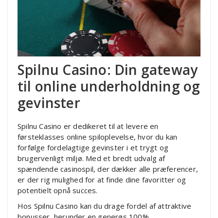
Spilnu Casino: Din gateway
til online underholdning og
gevinster
Spilnu Casino er dedikeret til at levere en
førsteklasses online spiloplevelse, hvor du kan
forfølge fordelagtige gevinster i et trygt og
brugervenligt miljø. Med et bredt udvalg af
spændende casinospil, der dækker alle præferencer,
er der rig mulighed for at finde dine favoritter og
potentielt opnå succes.
Hos Spilnu Casino kan du drage fordel af attraktive
bonusser, herunder en generøs 100%