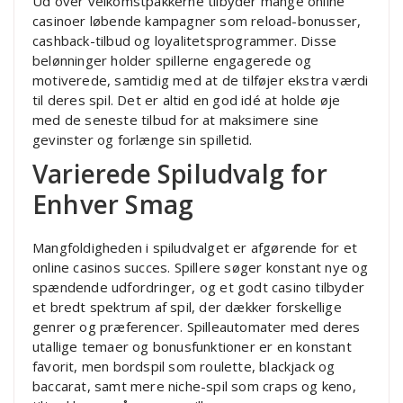
Ud over velkomstpakkerne tilbyder mange online
casinoer løbende kampagner som reload-bonusser,
cashback-tilbud og loyalitetsprogrammer. Disse
belønninger holder spillerne engagerede og
motiverede, samtidig med at de tilføjer ekstra værdi
til deres spil. Det er altid en god idé at holde øje
med de seneste tilbud for at maksimere sine
gevinster og forlænge sin spilletid.
Varierede Spiludvalg for
Enhver Smag
Mangfoldigheden i spiludvalget er afgørende for et
online casinos succes. Spillere søger konstant nye og
spændende udfordringer, og et godt casino tilbyder
et bredt spektrum af spil, der dækker forskellige
genrer og præferencer. Spilleautomater med deres
utallige temaer og bonusfunktioner er en konstant
favorit, men bordspil som roulette, blackjack og
baccarat, samt mere niche-spil som craps og keno,