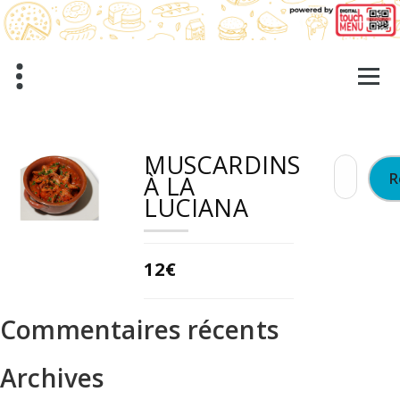
Aller
au
contenu
MUSCARDINS
Recherche
À LA
LUCIANA
12€
Commentaires récents
Archives