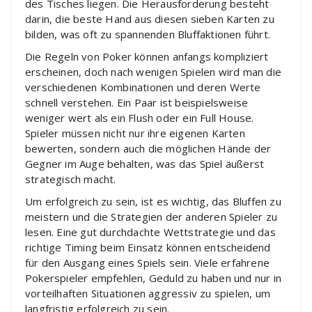
des Tisches liegen. Die Herausforderung besteht
darin, die beste Hand aus diesen sieben Karten zu
bilden, was oft zu spannenden Bluffaktionen führt.
Die Regeln von Poker können anfangs kompliziert
erscheinen, doch nach wenigen Spielen wird man die
verschiedenen Kombinationen und deren Werte
schnell verstehen. Ein Paar ist beispielsweise
weniger wert als ein Flush oder ein Full House.
Spieler müssen nicht nur ihre eigenen Karten
bewerten, sondern auch die möglichen Hände der
Gegner im Auge behalten, was das Spiel äußerst
strategisch macht.
Um erfolgreich zu sein, ist es wichtig, das Bluffen zu
meistern und die Strategien der anderen Spieler zu
lesen. Eine gut durchdachte Wettstrategie und das
richtige Timing beim Einsatz können entscheidend
für den Ausgang eines Spiels sein. Viele erfahrene
Pokerspieler empfehlen, Geduld zu haben und nur in
vorteilhaften Situationen aggressiv zu spielen, um
langfristig erfolgreich zu sein.