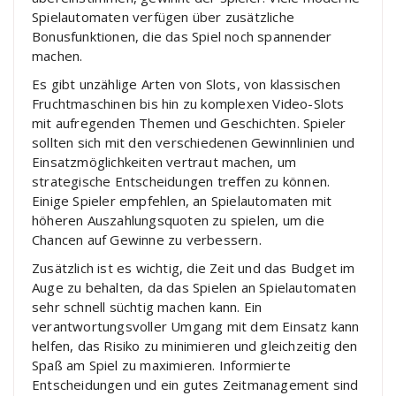
Spielautomaten verfügen über zusätzliche
Bonusfunktionen, die das Spiel noch spannender
machen.
Es gibt unzählige Arten von Slots, von klassischen
Fruchtmaschinen bis hin zu komplexen Video-Slots
mit aufregenden Themen und Geschichten. Spieler
sollten sich mit den verschiedenen Gewinnlinien und
Einsatzmöglichkeiten vertraut machen, um
strategische Entscheidungen treffen zu können.
Einige Spieler empfehlen, an Spielautomaten mit
höheren Auszahlungsquoten zu spielen, um die
Chancen auf Gewinne zu verbessern.
Zusätzlich ist es wichtig, die Zeit und das Budget im
Auge zu behalten, da das Spielen an Spielautomaten
sehr schnell süchtig machen kann. Ein
verantwortungsvoller Umgang mit dem Einsatz kann
helfen, das Risiko zu minimieren und gleichzeitig den
Spaß am Spiel zu maximieren. Informierte
Entscheidungen und ein gutes Zeitmanagement sind