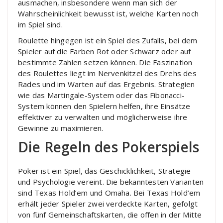
ausmachen, insbesondere wenn man sich der
Wahrscheinlichkeit bewusst ist, welche Karten noch
im Spiel sind.
Roulette hingegen ist ein Spiel des Zufalls, bei dem
Spieler auf die Farben Rot oder Schwarz oder auf
bestimmte Zahlen setzen können. Die Faszination
des Roulettes liegt im Nervenkitzel des Drehs des
Rades und im Warten auf das Ergebnis. Strategien
wie das Martingale-System oder das Fibonacci-
System können den Spielern helfen, ihre Einsätze
effektiver zu verwalten und möglicherweise ihre
Gewinne zu maximieren.
Die Regeln des Pokerspiels
Poker ist ein Spiel, das Geschicklichkeit, Strategie
und Psychologie vereint. Die bekanntesten Varianten
sind Texas Hold’em und Omaha. Bei Texas Hold’em
erhält jeder Spieler zwei verdeckte Karten, gefolgt
von fünf Gemeinschaftskarten, die offen in der Mitte