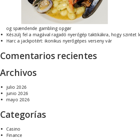
og spændende gambling opgør
Készülj fel a magával ragadó nyerőgép taktikákra, hogy szintet 
Harc a jackpotért: ikonikus nyerőgépes verseny vár
Comentarios recientes
Archivos
julio 2026
junio 2026
mayo 2026
Categorías
Casino
Finance