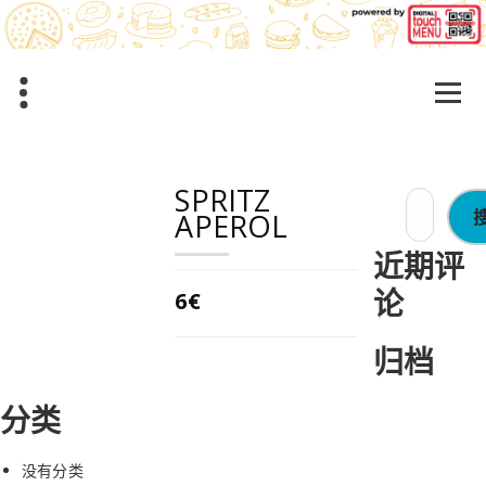
跳
至
正
文
SPRITZ
搜
APEROL
索：
近期评
论
6€
归档
分类
没有分类