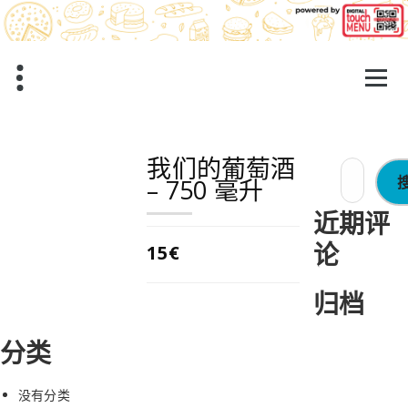
跳
至
正
文
我们的葡萄酒
搜
– 750 毫升
索：
近期评
论
15€
归档
分类
没有分类