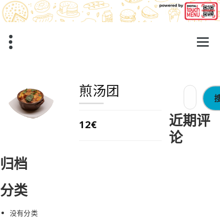
跳
至
正
文
煎汤团
搜
索：
近期评
12€
论
归档
分类
没有分类