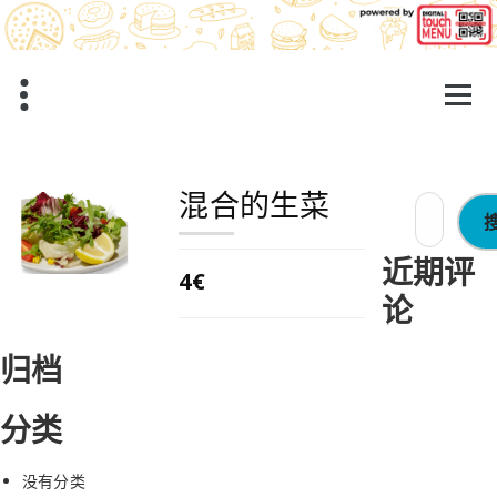
跳
至
正
文
混合的生菜
搜
索：
近期评
4€
论
归档
分类
没有分类