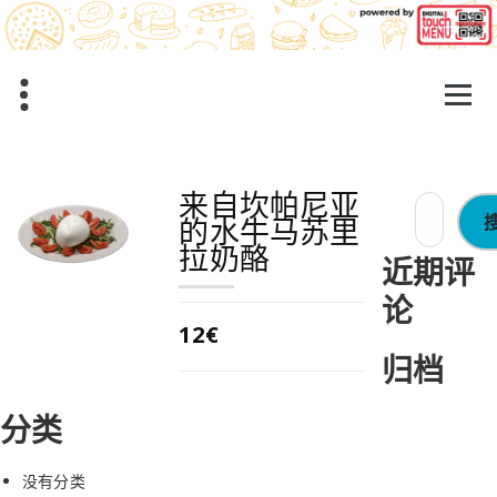
跳
至
正
文
来自坎帕尼亚
搜
的水牛马苏里
索：
拉奶酪
近期评
论
12€
归档
分类
没有分类